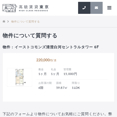
検索
物件について質問する
物件について質問する
物件 : イーストコモンズ清澄白河セントラルタワー 6F
220,000
円/月
敷金
礼金
管理費
1ヶ月
1ヶ月
15,000円
お部屋の階
面積
間取り
6階
59.87㎡
1LDK
下記のフォームより物件についてお気軽にご質問ください。弊