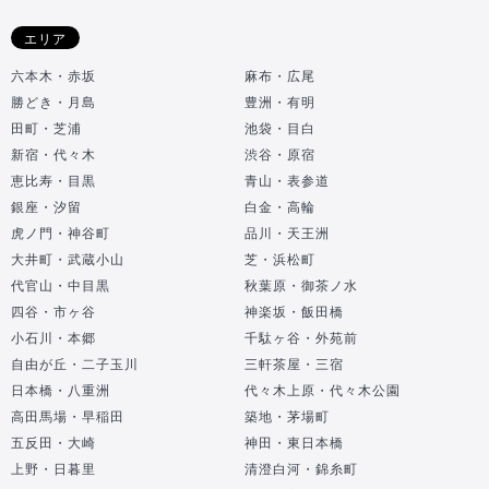
エリア
六本木・赤坂
麻布・広尾
勝どき・月島
豊洲・有明
田町・芝浦
池袋・目白
新宿・代々木
渋谷・原宿
恵比寿・目黒
青山・表参道
銀座・汐留
白金・高輪
虎ノ門・神谷町
品川・天王洲
大井町・武蔵小山
芝・浜松町
代官山・中目黒
秋葉原・御茶ノ水
四谷・市ヶ谷
神楽坂・飯田橋
小石川・本郷
千駄ヶ谷・外苑前
自由が丘・二子玉川
三軒茶屋・三宿
日本橋・八重洲
代々木上原・代々木公園
高田馬場・早稲田
築地・茅場町
五反田・大崎
神田・東日本橋
上野・日暮里
清澄白河・錦糸町