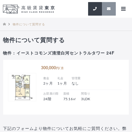
検索
物件について質問する
物件について質問する
物件 : イーストコモンズ清澄白河セントラルタワー 24F
300,000
円/月
敷金
礼金
管理費
2ヶ月
1ヶ月
なし
お部屋の階
面積
間取り
24階
75.16㎡
3LDK
下記のフォームより物件についてお気軽にご質問ください。弊