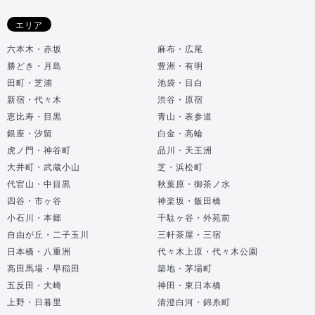
エリア
六本木・赤坂
麻布・広尾
勝どき・月島
豊洲・有明
田町・芝浦
池袋・目白
新宿・代々木
渋谷・原宿
恵比寿・目黒
青山・表参道
銀座・汐留
白金・高輪
虎ノ門・神谷町
品川・天王洲
大井町・武蔵小山
芝・浜松町
代官山・中目黒
秋葉原・御茶ノ水
四谷・市ヶ谷
神楽坂・飯田橋
小石川・本郷
千駄ヶ谷・外苑前
自由が丘・二子玉川
三軒茶屋・三宿
日本橋・八重洲
代々木上原・代々木公園
高田馬場・早稲田
築地・茅場町
五反田・大崎
神田・東日本橋
上野・日暮里
清澄白河・錦糸町