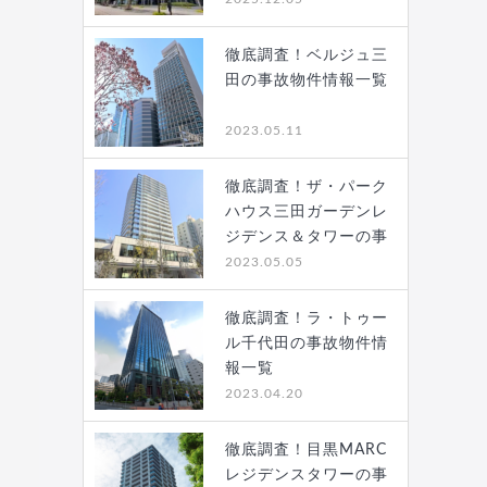
徹底調査！ベルジュ三
田の事故物件情報一覧
2023.05.11
徹底調査！ザ・パーク
ハウス三田ガーデンレ
ジデンス＆タワーの事
故…
2023.05.05
徹底調査！ラ・トゥー
ル千代田の事故物件情
報一覧
2023.04.20
徹底調査！目黒MARC
レジデンスタワーの事