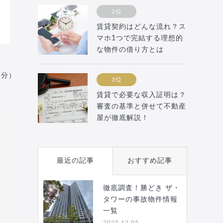
2位
賃貸契約はどんな流れ？ス
マホ1つで完結する理想的
な物件の借り方とは
月分）
3位
賃貸で必要な収入証明は？
審査の基準と併せて不動産
屋が徹底解説！
最近の記事
おすすめ記事
徹底調査！勝どき ザ・
タワーの事故物件情報
一覧
2025.12.05