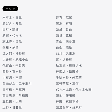
エリア
六本木・赤坂
麻布・広尾
勝どき・月島
豊洲・有明
田町・芝浦
池袋・目白
新宿・代々木
渋谷・原宿
恵比寿・目黒
青山・表参道
銀座・汐留
白金・高輪
虎ノ門・神谷町
品川・天王洲
大井町・武蔵小山
芝・浜松町
代官山・中目黒
秋葉原・御茶ノ水
四谷・市ヶ谷
神楽坂・飯田橋
小石川・本郷
千駄ヶ谷・外苑前
自由が丘・二子玉川
三軒茶屋・三宿
日本橋・八重洲
代々木上原・代々木公園
高田馬場・早稲田
築地・茅場町
五反田・大崎
神田・東日本橋
上野・日暮里
清澄白河・錦糸町