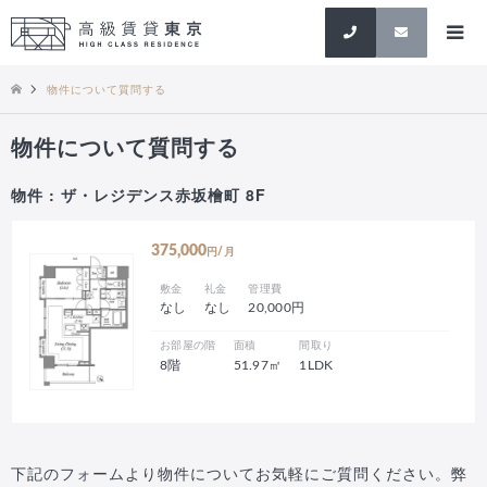
検索
物件について質問する
物件について質問する
物件 : ザ・レジデンス赤坂檜町 8F
375,000
円/月
敷金
礼金
管理費
なし
なし
20,000円
お部屋の階
面積
間取り
8階
51.97㎡
1LDK
下記のフォームより物件についてお気軽にご質問ください。弊