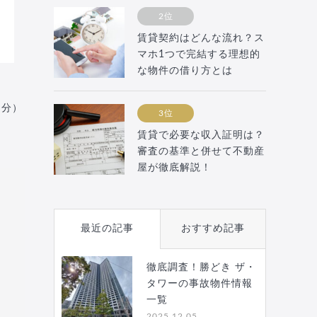
2位
賃貸契約はどんな流れ？ス
マホ1つで完結する理想的
な物件の借り方とは
月分）
3位
賃貸で必要な収入証明は？
審査の基準と併せて不動産
屋が徹底解説！
最近の記事
おすすめ記事
徹底調査！勝どき ザ・
タワーの事故物件情報
一覧
2025.12.05