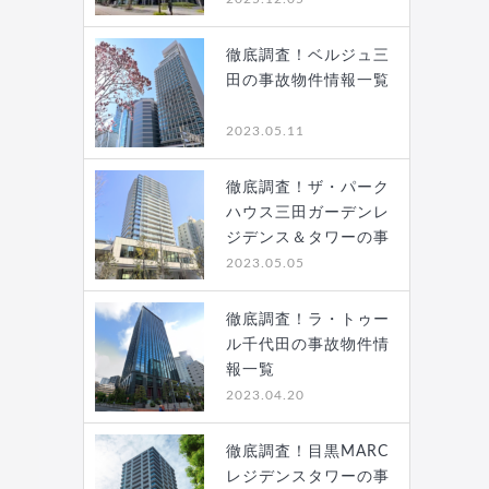
徹底調査！ベルジュ三
田の事故物件情報一覧
2023.05.11
徹底調査！ザ・パーク
ハウス三田ガーデンレ
ジデンス＆タワーの事
故…
2023.05.05
徹底調査！ラ・トゥー
ル千代田の事故物件情
報一覧
2023.04.20
徹底調査！目黒MARC
レジデンスタワーの事