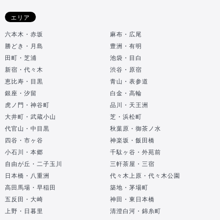
エリア
六本木・赤坂
麻布・広尾
勝どき・月島
豊洲・有明
田町・芝浦
池袋・目白
新宿・代々木
渋谷・原宿
恵比寿・目黒
青山・表参道
銀座・汐留
白金・高輪
虎ノ門・神谷町
品川・天王洲
大井町・武蔵小山
芝・浜松町
代官山・中目黒
秋葉原・御茶ノ水
四谷・市ヶ谷
神楽坂・飯田橋
小石川・本郷
千駄ヶ谷・外苑前
自由が丘・二子玉川
三軒茶屋・三宿
日本橋・八重洲
代々木上原・代々木公園
高田馬場・早稲田
築地・茅場町
五反田・大崎
神田・東日本橋
上野・日暮里
清澄白河・錦糸町