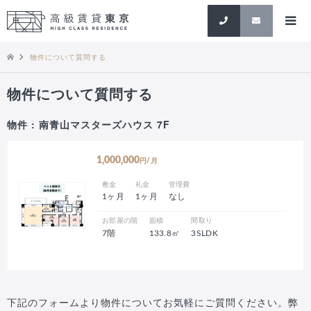
検索
物件について質問する
物件について質問する
物件 : 南青山マスターズハウス 7F
1,000,000
円/月
敷金
礼金
管理費
1ヶ月
1ヶ月
なし
お部屋の階
面積
間取り
7階
133.8㎡
3SLDK
下記のフォームより物件についてお気軽にご質問ください。弊