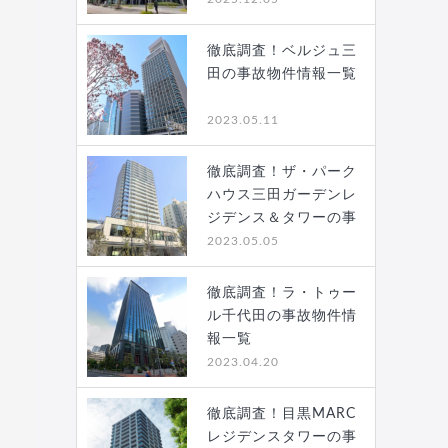
徹底調査！ベルジュ三
田の事故物件情報一覧
2023.05.11
徹底調査！ザ・パーク
ハウス三田ガーデンレ
ジデンス＆タワーの事
故…
2023.05.05
徹底調査！ラ・トゥー
ル千代田の事故物件情
報一覧
2023.04.20
徹底調査！目黒MARC
レジデンスタワーの事