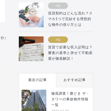
2位
賃貸契約はどんな流れ？ス
マホ1つで完結する理想的
な物件の借り方とは
月分）
3位
賃貸で必要な収入証明は？
審査の基準と併せて不動産
屋が徹底解説！
最近の記事
おすすめ記事
徹底調査！勝どき ザ・
タワーの事故物件情報
一覧
2025.12.05