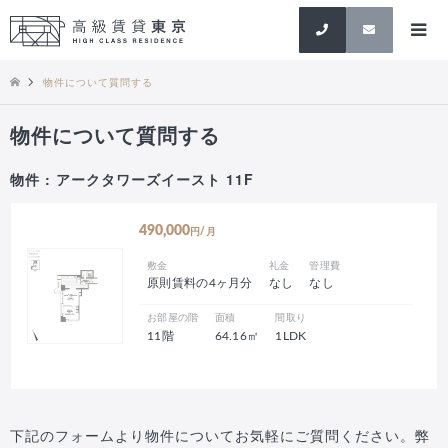
検索
物件について質問する
物件について質問する
物件 : アークタワーズイースト 11F
490,000
円/月
敷金
礼金
管理費
原則賃料の4ヶ月分
なし
なし
お部屋の階
面積
間取り
11階
64.16㎡
1LDK
下記のフォームより物件についてお気軽にご質問ください。弊