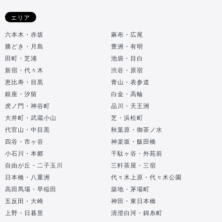
エリア
六本木・赤坂
麻布・広尾
勝どき・月島
豊洲・有明
田町・芝浦
池袋・目白
新宿・代々木
渋谷・原宿
恵比寿・目黒
青山・表参道
銀座・汐留
白金・高輪
虎ノ門・神谷町
品川・天王洲
大井町・武蔵小山
芝・浜松町
代官山・中目黒
秋葉原・御茶ノ水
四谷・市ヶ谷
神楽坂・飯田橋
小石川・本郷
千駄ヶ谷・外苑前
自由が丘・二子玉川
三軒茶屋・三宿
日本橋・八重洲
代々木上原・代々木公園
高田馬場・早稲田
築地・茅場町
五反田・大崎
神田・東日本橋
上野・日暮里
清澄白河・錦糸町