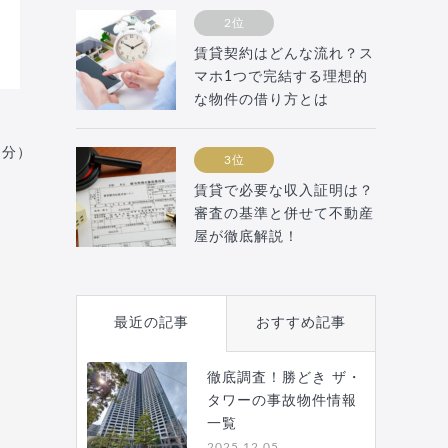
2位
賃貸契約はどんな流れ？ス
マホ1つで完結する理想的
な物件の借り方とは
月分）
3位
賃貸で必要な収入証明は？
審査の基準と併せて不動産
屋が徹底解説！
最近の記事
おすすめ記事
徹底調査！勝どき ザ・
タワーの事故物件情報
一覧
2025.12.05