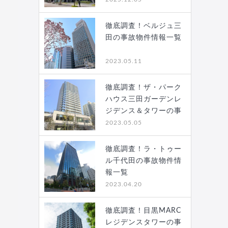
徹底調査！ベルジュ三
田の事故物件情報一覧
2023.05.11
徹底調査！ザ・パーク
ハウス三田ガーデンレ
ジデンス＆タワーの事
故…
2023.05.05
徹底調査！ラ・トゥー
ル千代田の事故物件情
報一覧
2023.04.20
徹底調査！目黒MARC
レジデンスタワーの事