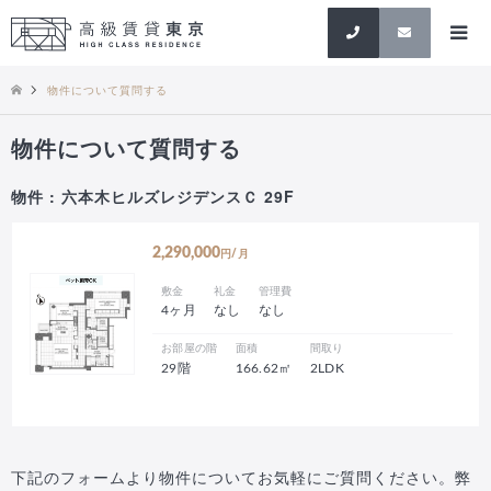
検索
物件について質問する
物件について質問する
物件 : 六本木ヒルズレジデンスＣ 29F
2,290,000
円/月
敷金
礼金
管理費
4ヶ月
なし
なし
お部屋の階
面積
間取り
29階
166.62㎡
2LDK
下記のフォームより物件についてお気軽にご質問ください。弊