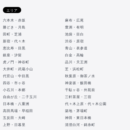
エリア
六本木・赤坂
麻布・広尾
勝どき・月島
豊洲・有明
田町・芝浦
池袋・目白
新宿・代々木
渋谷・原宿
恵比寿・目黒
青山・表参道
銀座・汐留
白金・高輪
虎ノ門・神谷町
品川・天王洲
大井町・武蔵小山
芝・浜松町
代官山・中目黒
秋葉原・御茶ノ水
四谷・市ヶ谷
神楽坂・飯田橋
小石川・本郷
千駄ヶ谷・外苑前
自由が丘・二子玉川
三軒茶屋・三宿
日本橋・八重洲
代々木上原・代々木公園
高田馬場・早稲田
築地・茅場町
五反田・大崎
神田・東日本橋
上野・日暮里
清澄白河・錦糸町