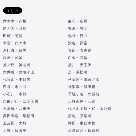
エリア
六本木・赤坂
麻布・広尾
勝どき・月島
豊洲・有明
田町・芝浦
池袋・目白
新宿・代々木
渋谷・原宿
恵比寿・目黒
青山・表参道
銀座・汐留
白金・高輪
虎ノ門・神谷町
品川・天王洲
大井町・武蔵小山
芝・浜松町
代官山・中目黒
秋葉原・御茶ノ水
四谷・市ヶ谷
神楽坂・飯田橋
小石川・本郷
千駄ヶ谷・外苑前
自由が丘・二子玉川
三軒茶屋・三宿
日本橋・八重洲
代々木上原・代々木公園
高田馬場・早稲田
築地・茅場町
五反田・大崎
神田・東日本橋
上野・日暮里
清澄白河・錦糸町