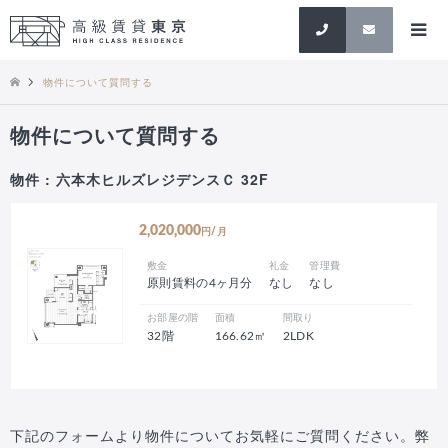
検索
物件について質問する
物件について質問する
物件 : 六本木ヒルズレジデンスＣ 32F
2,020,000
円/月
敷金
礼金
管理費
原則賃料の4ヶ月分
なし
なし
お部屋の階
面積
間取り
32階
166.62㎡
2LDK
下記のフォームより物件についてお気軽にご質問ください。弊