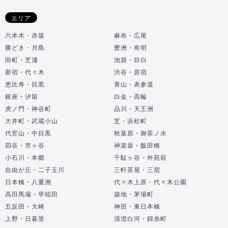
エリア
六本木・赤坂
麻布・広尾
勝どき・月島
豊洲・有明
田町・芝浦
池袋・目白
新宿・代々木
渋谷・原宿
恵比寿・目黒
青山・表参道
銀座・汐留
白金・高輪
虎ノ門・神谷町
品川・天王洲
大井町・武蔵小山
芝・浜松町
代官山・中目黒
秋葉原・御茶ノ水
四谷・市ヶ谷
神楽坂・飯田橋
小石川・本郷
千駄ヶ谷・外苑前
自由が丘・二子玉川
三軒茶屋・三宿
日本橋・八重洲
代々木上原・代々木公園
高田馬場・早稲田
築地・茅場町
五反田・大崎
神田・東日本橋
上野・日暮里
清澄白河・錦糸町