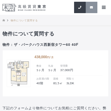
検索
物件について質問する
物件について質問する
物件 : ザ・パークハウス西新宿タワー60 40F
438,000
円/月
敷金
礼金
管理費
1ヶ月
1ヶ月
37,000円
お部屋の階
面積
間取り
40階
81.5㎡
3LDK
下記のフォームより物件についてお気軽にご質問ください。弊