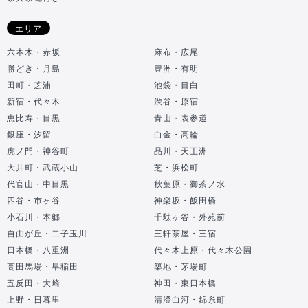
エリア
六本木・赤坂
麻布・広尾
勝どき・月島
豊洲・有明
田町・芝浦
池袋・目白
新宿・代々木
渋谷・原宿
恵比寿・目黒
青山・表参道
銀座・汐留
白金・高輪
虎ノ門・神谷町
品川・天王洲
大井町・武蔵小山
芝・浜松町
代官山・中目黒
秋葉原・御茶ノ水
四谷・市ヶ谷
神楽坂・飯田橋
小石川・本郷
千駄ヶ谷・外苑前
自由が丘・二子玉川
三軒茶屋・三宿
日本橋・八重洲
代々木上原・代々木公園
高田馬場・早稲田
築地・茅場町
五反田・大崎
神田・東日本橋
上野・日暮里
清澄白河・錦糸町