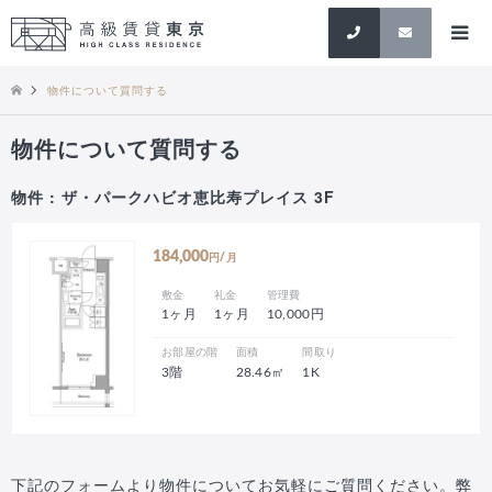
検索
物件について質問する
物件について質問する
物件 : ザ・パークハビオ恵比寿プレイス 3F
184,000
円/月
敷金
礼金
管理費
1ヶ月
1ヶ月
10,000円
お部屋の階
面積
間取り
3階
28.46㎡
1K
下記のフォームより物件についてお気軽にご質問ください。弊