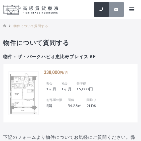
検索
物件について質問する
物件について質問する
物件 : ザ・パークハビオ恵比寿プレイス 5F
338,000
円/月
敷金
礼金
管理費
1ヶ月
1ヶ月
15,000円
お部屋の階
面積
間取り
5階
54.28㎡
2LDK
下記のフォームより物件についてお気軽にご質問ください。弊