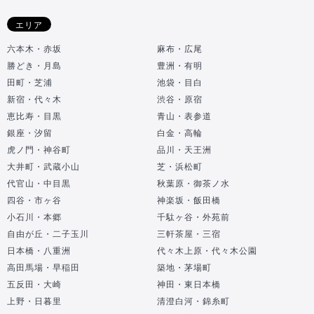
エリア
六本木・赤坂
麻布・広尾
勝どき・月島
豊洲・有明
田町・芝浦
池袋・目白
新宿・代々木
渋谷・原宿
恵比寿・目黒
青山・表参道
銀座・汐留
白金・高輪
虎ノ門・神谷町
品川・天王洲
大井町・武蔵小山
芝・浜松町
代官山・中目黒
秋葉原・御茶ノ水
四谷・市ヶ谷
神楽坂・飯田橋
小石川・本郷
千駄ヶ谷・外苑前
自由が丘・二子玉川
三軒茶屋・三宿
日本橋・八重洲
代々木上原・代々木公園
高田馬場・早稲田
築地・茅場町
五反田・大崎
神田・東日本橋
上野・日暮里
清澄白河・錦糸町