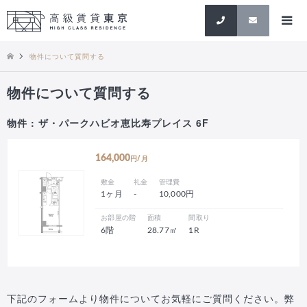
検索
物件について質問する
物件について質問する
物件 : ザ・パークハビオ恵比寿プレイス 6F
164,000
円/月
敷金
礼金
管理費
1ヶ月
-
10,000円
お部屋の階
面積
間取り
6階
28.77㎡
1R
下記のフォームより物件についてお気軽にご質問ください。弊