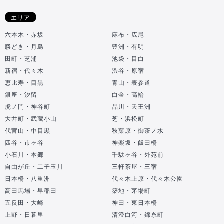
エリア
六本木・赤坂
麻布・広尾
勝どき・月島
豊洲・有明
田町・芝浦
池袋・目白
新宿・代々木
渋谷・原宿
恵比寿・目黒
青山・表参道
銀座・汐留
白金・高輪
虎ノ門・神谷町
品川・天王洲
大井町・武蔵小山
芝・浜松町
代官山・中目黒
秋葉原・御茶ノ水
四谷・市ヶ谷
神楽坂・飯田橋
小石川・本郷
千駄ヶ谷・外苑前
自由が丘・二子玉川
三軒茶屋・三宿
日本橋・八重洲
代々木上原・代々木公園
高田馬場・早稲田
築地・茅場町
五反田・大崎
神田・東日本橋
上野・日暮里
清澄白河・錦糸町