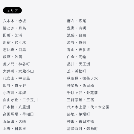
エリア
六本木・赤坂
麻布・広尾
勝どき・月島
豊洲・有明
田町・芝浦
池袋・目白
新宿・代々木
渋谷・原宿
恵比寿・目黒
青山・表参道
銀座・汐留
白金・高輪
虎ノ門・神谷町
品川・天王洲
大井町・武蔵小山
芝・浜松町
代官山・中目黒
秋葉原・御茶ノ水
四谷・市ヶ谷
神楽坂・飯田橋
小石川・本郷
千駄ヶ谷・外苑前
自由が丘・二子玉川
三軒茶屋・三宿
日本橋・八重洲
代々木上原・代々木公園
高田馬場・早稲田
築地・茅場町
五反田・大崎
神田・東日本橋
上野・日暮里
清澄白河・錦糸町