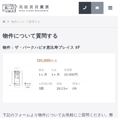
検索
物件について質問する
物件について質問する
物件 : ザ・パークハビオ恵比寿プレイス 5F
185,000
円/月
敷金
礼金
管理費
1ヶ月
1ヶ月
10,000円
お部屋の階
面積
間取り
5階
28.23㎡
0R
下記のフォームより物件についてお気軽にご質問ください。弊