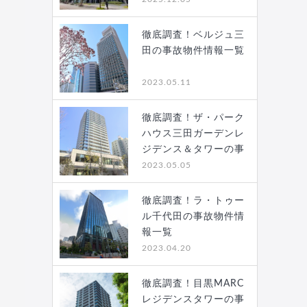
徹底調査！ベルジュ三
田の事故物件情報一覧
2023.05.11
徹底調査！ザ・パーク
ハウス三田ガーデンレ
ジデンス＆タワーの事
故…
2023.05.05
徹底調査！ラ・トゥー
ル千代田の事故物件情
報一覧
2023.04.20
徹底調査！目黒MARC
レジデンスタワーの事