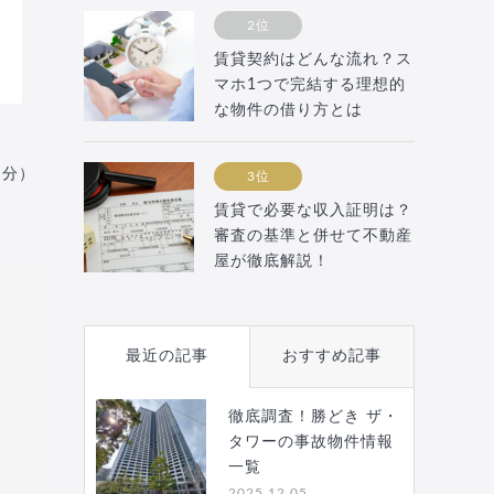
2位
賃貸契約はどんな流れ？ス
マホ1つで完結する理想的
な物件の借り方とは
月分）
3位
賃貸で必要な収入証明は？
審査の基準と併せて不動産
屋が徹底解説！
最近の記事
おすすめ記事
徹底調査！勝どき ザ・
タワーの事故物件情報
一覧
2025.12.05