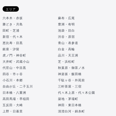
エリア
六本木・赤坂
麻布・広尾
勝どき・月島
豊洲・有明
田町・芝浦
池袋・目白
新宿・代々木
渋谷・原宿
恵比寿・目黒
青山・表参道
銀座・汐留
白金・高輪
虎ノ門・神谷町
品川・天王洲
大井町・武蔵小山
芝・浜松町
代官山・中目黒
秋葉原・御茶ノ水
四谷・市ヶ谷
神楽坂・飯田橋
小石川・本郷
千駄ヶ谷・外苑前
自由が丘・二子玉川
三軒茶屋・三宿
日本橋・八重洲
代々木上原・代々木公園
高田馬場・早稲田
築地・茅場町
五反田・大崎
神田・東日本橋
上野・日暮里
清澄白河・錦糸町