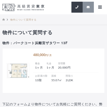
検索
物件について質問する
物件について質問する
物件 : パークコート浜離宮ザタワー 13F
480,000
円/月
敷金
礼金
管理費
1ヶ月
1ヶ月
20,000円
お部屋の階
面積
間取り
13階
55.07㎡
2LDK
下記のフォームより物件についてお気軽にご質問ください。弊