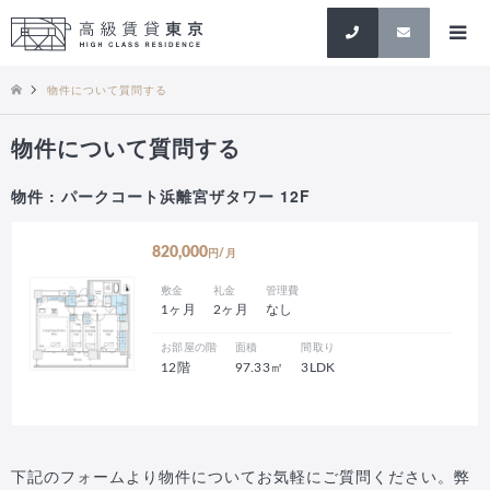
検索
物件について質問する
物件について質問する
物件 : パークコート浜離宮ザタワー 12F
820,000
円/月
敷金
礼金
管理費
1ヶ月
2ヶ月
なし
お部屋の階
面積
間取り
12階
97.33㎡
3LDK
下記のフォームより物件についてお気軽にご質問ください。弊