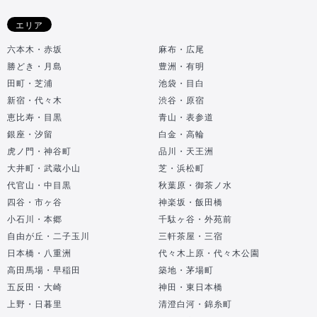
エリア
六本木・赤坂
麻布・広尾
勝どき・月島
豊洲・有明
田町・芝浦
池袋・目白
新宿・代々木
渋谷・原宿
恵比寿・目黒
青山・表参道
銀座・汐留
白金・高輪
虎ノ門・神谷町
品川・天王洲
大井町・武蔵小山
芝・浜松町
代官山・中目黒
秋葉原・御茶ノ水
四谷・市ヶ谷
神楽坂・飯田橋
小石川・本郷
千駄ヶ谷・外苑前
自由が丘・二子玉川
三軒茶屋・三宿
日本橋・八重洲
代々木上原・代々木公園
高田馬場・早稲田
築地・茅場町
五反田・大崎
神田・東日本橋
上野・日暮里
清澄白河・錦糸町