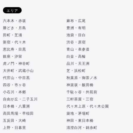
エリア
六本木・赤坂
麻布・広尾
勝どき・月島
豊洲・有明
田町・芝浦
池袋・目白
新宿・代々木
渋谷・原宿
恵比寿・目黒
青山・表参道
銀座・汐留
白金・高輪
虎ノ門・神谷町
品川・天王洲
大井町・武蔵小山
芝・浜松町
代官山・中目黒
秋葉原・御茶ノ水
四谷・市ヶ谷
神楽坂・飯田橋
小石川・本郷
千駄ヶ谷・外苑前
自由が丘・二子玉川
三軒茶屋・三宿
日本橋・八重洲
代々木上原・代々木公園
高田馬場・早稲田
築地・茅場町
五反田・大崎
神田・東日本橋
上野・日暮里
清澄白河・錦糸町