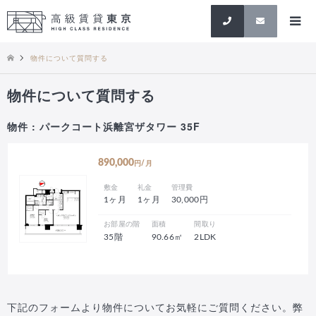
検索
物件について質問する
物件について質問する
物件 : パークコート浜離宮ザタワー 35F
890,000
円/月
敷金
礼金
管理費
1ヶ月
1ヶ月
30,000円
お部屋の階
面積
間取り
35階
90.66㎡
2LDK
下記のフォームより物件についてお気軽にご質問ください。弊