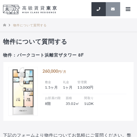
検索
物件について質問する
物件について質問する
物件 : パークコート浜離宮ザタワー 8F
260,000
円/月
敷金
礼金
管理費
1.5ヶ月
1ヶ月
13,000円
お部屋の階
面積
間取り
8階
35.02㎡
1LDK
下記のフォームより物件についてお気軽にご質問ください。弊