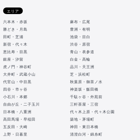
エリア
六本木・赤坂
麻布・広尾
勝どき・月島
豊洲・有明
田町・芝浦
池袋・目白
新宿・代々木
渋谷・原宿
恵比寿・目黒
青山・表参道
銀座・汐留
白金・高輪
虎ノ門・神谷町
品川・天王洲
大井町・武蔵小山
芝・浜松町
代官山・中目黒
秋葉原・御茶ノ水
四谷・市ヶ谷
神楽坂・飯田橋
小石川・本郷
千駄ヶ谷・外苑前
自由が丘・二子玉川
三軒茶屋・三宿
日本橋・八重洲
代々木上原・代々木公園
高田馬場・早稲田
築地・茅場町
五反田・大崎
神田・東日本橋
上野・日暮里
清澄白河・錦糸町