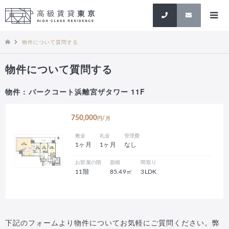
検索
物件について質問する
物件について質問する
物件 : パークコート浜離宮ザタワー 11F
750,000
円/月
敷金
礼金
管理費
1ヶ月
1ヶ月
なし
お部屋の階
面積
間取り
11階
85.49㎡
3LDK
下記のフォームより物件についてお気軽にご質問ください。弊