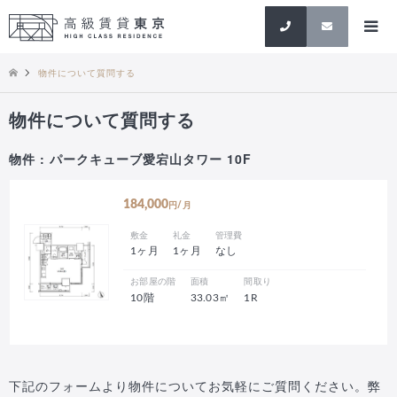
検索
物件について質問する
物件について質問する
物件 : パークキューブ愛宕山タワー 10F
184,000
円/月
敷金
礼金
管理費
1ヶ月
1ヶ月
なし
お部屋の階
面積
間取り
10階
33.03㎡
1R
下記のフォームより物件についてお気軽にご質問ください。弊