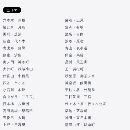
エリア
六本木・赤坂
麻布・広尾
勝どき・月島
豊洲・有明
田町・芝浦
池袋・目白
新宿・代々木
渋谷・原宿
恵比寿・目黒
青山・表参道
銀座・汐留
白金・高輪
虎ノ門・神谷町
品川・天王洲
大井町・武蔵小山
芝・浜松町
代官山・中目黒
秋葉原・御茶ノ水
四谷・市ヶ谷
神楽坂・飯田橋
小石川・本郷
千駄ヶ谷・外苑前
自由が丘・二子玉川
三軒茶屋・三宿
日本橋・八重洲
代々木上原・代々木公園
高田馬場・早稲田
築地・茅場町
五反田・大崎
神田・東日本橋
上野・日暮里
清澄白河・錦糸町