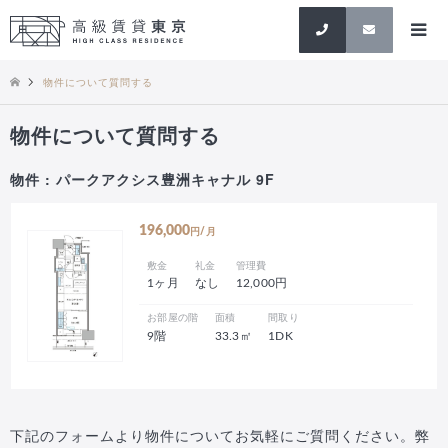
検索
物件について質問する
物件について質問する
物件 : パークアクシス豊洲キャナル 9F
196,000
円/月
敷金
礼金
管理費
1ヶ月
なし
12,000円
お部屋の階
面積
間取り
9階
33.3㎡
1DK
下記のフォームより物件についてお気軽にご質問ください。弊