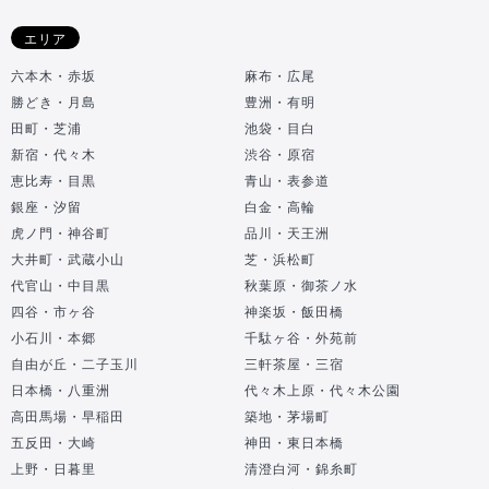
エリア
六本木・赤坂
麻布・広尾
勝どき・月島
豊洲・有明
田町・芝浦
池袋・目白
新宿・代々木
渋谷・原宿
恵比寿・目黒
青山・表参道
銀座・汐留
白金・高輪
虎ノ門・神谷町
品川・天王洲
大井町・武蔵小山
芝・浜松町
代官山・中目黒
秋葉原・御茶ノ水
四谷・市ヶ谷
神楽坂・飯田橋
小石川・本郷
千駄ヶ谷・外苑前
自由が丘・二子玉川
三軒茶屋・三宿
日本橋・八重洲
代々木上原・代々木公園
高田馬場・早稲田
築地・茅場町
五反田・大崎
神田・東日本橋
上野・日暮里
清澄白河・錦糸町