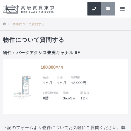
検索
物件について質問する
物件について質問する
物件 : パークアクシス豊洲キャナル 8F
180,000
円/月
敷金
礼金
管理費
1ヶ月
1ヶ月
12,000円
お部屋の階
面積
間取り
8階
36.63㎡
1DK
下記のフォームより物件についてお気軽にご質問ください。弊