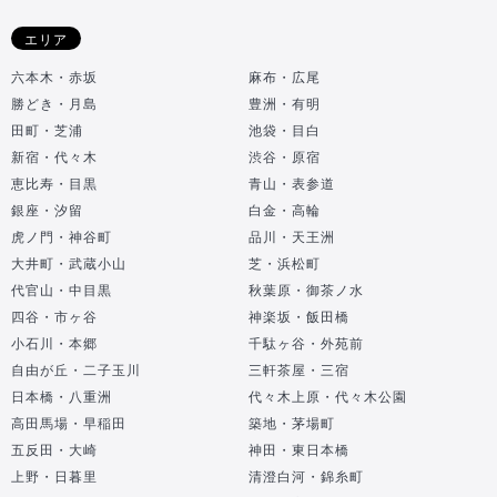
エリア
六本木・赤坂
麻布・広尾
勝どき・月島
豊洲・有明
田町・芝浦
池袋・目白
新宿・代々木
渋谷・原宿
恵比寿・目黒
青山・表参道
銀座・汐留
白金・高輪
虎ノ門・神谷町
品川・天王洲
大井町・武蔵小山
芝・浜松町
代官山・中目黒
秋葉原・御茶ノ水
四谷・市ヶ谷
神楽坂・飯田橋
小石川・本郷
千駄ヶ谷・外苑前
自由が丘・二子玉川
三軒茶屋・三宿
日本橋・八重洲
代々木上原・代々木公園
高田馬場・早稲田
築地・茅場町
五反田・大崎
神田・東日本橋
上野・日暮里
清澄白河・錦糸町