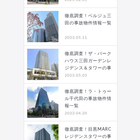
徹底調査！ベルジュ三
田の事故物件情報一覧
2023.05.11
徹底調査！ザ・パーク
ハウス三田ガーデンレ
ジデンス＆タワーの事
故…
2023.05.05
徹底調査！ラ・トゥー
ル千代田の事故物件情
報一覧
2023.04.20
徹底調査！目黒MARC
レジデンスタワーの事