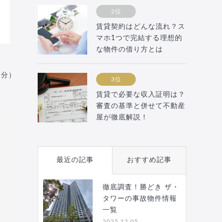
2位
賃貸契約はどんな流れ？ス
マホ1つで完結する理想的
な物件の借り方とは
月分）
3位
賃貸で必要な収入証明は？
審査の基準と併せて不動産
屋が徹底解説！
最近の記事
おすすめ記事
徹底調査！勝どき ザ・
タワーの事故物件情報
一覧
2025.12.05