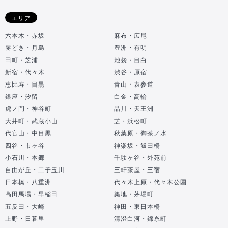
エリア
六本木・赤坂
麻布・広尾
勝どき・月島
豊洲・有明
田町・芝浦
池袋・目白
新宿・代々木
渋谷・原宿
恵比寿・目黒
青山・表参道
銀座・汐留
白金・高輪
虎ノ門・神谷町
品川・天王洲
大井町・武蔵小山
芝・浜松町
代官山・中目黒
秋葉原・御茶ノ水
四谷・市ヶ谷
神楽坂・飯田橋
小石川・本郷
千駄ヶ谷・外苑前
自由が丘・二子玉川
三軒茶屋・三宿
日本橋・八重洲
代々木上原・代々木公園
高田馬場・早稲田
築地・茅場町
五反田・大崎
神田・東日本橋
上野・日暮里
清澄白河・錦糸町