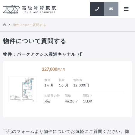
検索
物件について質問する
物件について質問する
物件 : パークアクシス豊洲キャナル 7F
227,000
円/月
敷金
礼金
管理費
1ヶ月
1ヶ月
12,000円
お部屋の階
面積
間取り
7階
46.28㎡
1LDK
下記のフォームより物件についてお気軽にご質問ください。弊