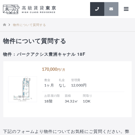
検索
物件について質問する
物件について質問する
物件 : パークアクシス豊洲キャナル 18F
170,000
円/月
敷金
礼金
管理費
1ヶ月
なし
12,000円
お部屋の階
面積
間取り
18階
34.32㎡
1DK
下記のフォームより物件についてお気軽にご質問ください。弊