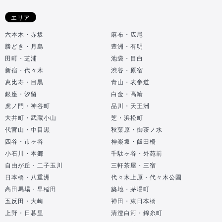
エリア
六本木・赤坂
麻布・広尾
勝どき・月島
豊洲・有明
田町・芝浦
池袋・目白
新宿・代々木
渋谷・原宿
恵比寿・目黒
青山・表参道
銀座・汐留
白金・高輪
虎ノ門・神谷町
品川・天王洲
大井町・武蔵小山
芝・浜松町
代官山・中目黒
秋葉原・御茶ノ水
四谷・市ヶ谷
神楽坂・飯田橋
小石川・本郷
千駄ヶ谷・外苑前
自由が丘・二子玉川
三軒茶屋・三宿
日本橋・八重洲
代々木上原・代々木公園
高田馬場・早稲田
築地・茅場町
五反田・大崎
神田・東日本橋
上野・日暮里
清澄白河・錦糸町