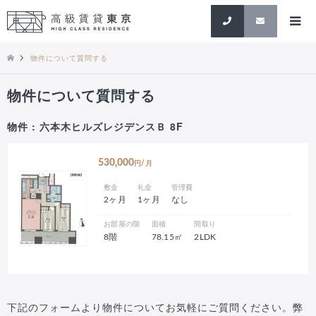
検索
物件について質問する
物件について質問する
物件 : 六本木ヒルズレジデンスＢ 8F
530,000
円/月
敷金
礼金
管理費
2ヶ月
1ヶ月
なし
お部屋の階
面積
間取り
8階
78.15㎡
2LDK
下記のフォームより物件についてお気軽にご質問ください。弊