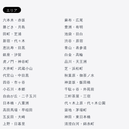
エリア
六本木・赤坂
麻布・広尾
勝どき・月島
豊洲・有明
田町・芝浦
池袋・目白
新宿・代々木
渋谷・原宿
恵比寿・目黒
青山・表参道
銀座・汐留
白金・高輪
虎ノ門・神谷町
品川・天王洲
大井町・武蔵小山
芝・浜松町
代官山・中目黒
秋葉原・御茶ノ水
四谷・市ヶ谷
神楽坂・飯田橋
小石川・本郷
千駄ヶ谷・外苑前
自由が丘・二子玉川
三軒茶屋・三宿
日本橋・八重洲
代々木上原・代々木公園
高田馬場・早稲田
築地・茅場町
五反田・大崎
神田・東日本橋
上野・日暮里
清澄白河・錦糸町