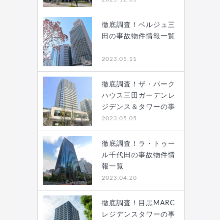
徹底調査！ベルジュ三
田の事故物件情報一覧
2023.05.11
徹底調査！ザ・パーク
ハウス三田ガーデンレ
ジデンス＆タワーの事
故…
2023.05.05
徹底調査！ラ・トゥー
ル千代田の事故物件情
報一覧
2023.04.20
徹底調査！目黒MARC
レジデンスタワーの事