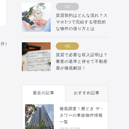
2位
賃貸契約はどんな流れ？ス
マホ1つで完結する理想的
な物件の借り方とは
月分）
3位
賃貸で必要な収入証明は？
審査の基準と併せて不動産
屋が徹底解説！
最近の記事
おすすめ記事
徹底調査！勝どき ザ・
タワーの事故物件情報
一覧
2025.12.05