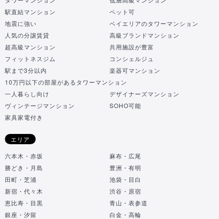
駅直結マンション
ペット可
地震に強い
ベイエリアのタワーマンション
人気の分譲賃貸
高級ブランドマンション
超高級マンション
共用施設が豊富
フィットネスジム
コンシェルジュ
駅まで3分以内
楽器可マンション
10万円以下の部屋があるタワーマンション
一人暮らし向け
デザイナーズマンション
ヴィンテージマンション
SOHO可能
家具家電付き
エリア
六本木・赤坂
麻布・広尾
勝どき・月島
豊洲・有明
田町・芝浦
池袋・目白
新宿・代々木
渋谷・原宿
恵比寿・目黒
青山・表参道
銀座・汐留
白金・高輪