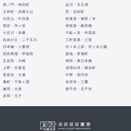
虎ノ門・神谷町
品川・天王洲
大井町・武蔵小山
芝・浜松町
代官山・中目黒
秋葉原・御茶ノ水
四谷・市ヶ谷
神楽坂・飯田橋
小石川・本郷
千駄ヶ谷・外苑前
自由が丘・二子玉川
三軒茶屋・三宿
日本橋・八重洲
代々木上原・代々木公園
高田馬場・早稲田
築地・茅場町
五反田・大崎
神田・東日本橋
上野・日暮里
清澄白河・錦糸町
茗荷谷・大塚
中野・高円寺
番町・千鳥ヶ淵
吉祥寺・三鷹
練馬・大泉
南千住・北千住
赤羽・王子