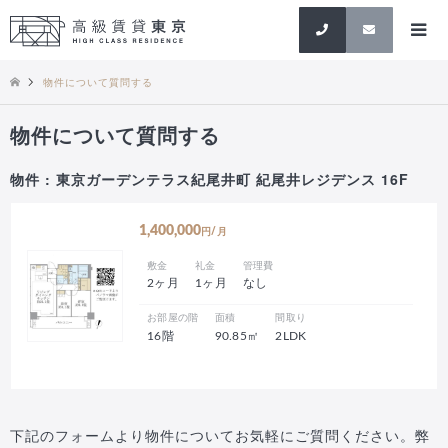
検索
物件について質問する
物件について質問する
物件 : 東京ガーデンテラス紀尾井町 紀尾井レジデンス 16F
1,400,000
円/月
敷金
礼金
管理費
2ヶ月
1ヶ月
なし
お部屋の階
面積
間取り
16階
90.85㎡
2LDK
下記のフォームより物件についてお気軽にご質問ください。弊