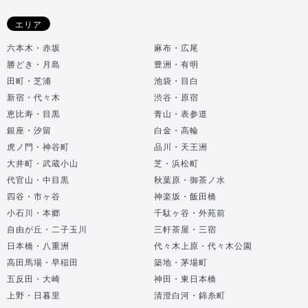
エリア
六本木・赤坂
麻布・広尾
勝どき・月島
豊洲・有明
田町・芝浦
池袋・目白
新宿・代々木
渋谷・原宿
恵比寿・目黒
青山・表参道
銀座・汐留
白金・高輪
虎ノ門・神谷町
品川・天王洲
大井町・武蔵小山
芝・浜松町
代官山・中目黒
秋葉原・御茶ノ水
四谷・市ヶ谷
神楽坂・飯田橋
小石川・本郷
千駄ヶ谷・外苑前
自由が丘・二子玉川
三軒茶屋・三宿
日本橋・八重洲
代々木上原・代々木公園
高田馬場・早稲田
築地・茅場町
五反田・大崎
神田・東日本橋
上野・日暮里
清澄白河・錦糸町