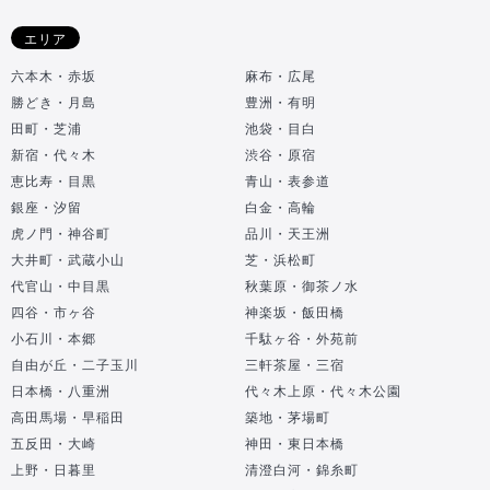
エリア
六本木・赤坂
麻布・広尾
勝どき・月島
豊洲・有明
田町・芝浦
池袋・目白
新宿・代々木
渋谷・原宿
恵比寿・目黒
青山・表参道
銀座・汐留
白金・高輪
虎ノ門・神谷町
品川・天王洲
大井町・武蔵小山
芝・浜松町
代官山・中目黒
秋葉原・御茶ノ水
四谷・市ヶ谷
神楽坂・飯田橋
小石川・本郷
千駄ヶ谷・外苑前
自由が丘・二子玉川
三軒茶屋・三宿
日本橋・八重洲
代々木上原・代々木公園
高田馬場・早稲田
築地・茅場町
五反田・大崎
神田・東日本橋
上野・日暮里
清澄白河・錦糸町