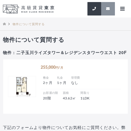
検索
物件について質問する
物件について質問する
物件 : 二子玉川ライズタワー＆レジデンスタワーウエスト 20F
255,000
円/月
敷金
礼金
管理費
2ヶ月
1ヶ月
なし
お部屋の階
面積
間取り
20階
43.62㎡
1LDK
下記のフォームより物件についてお気軽にご質問ください。弊