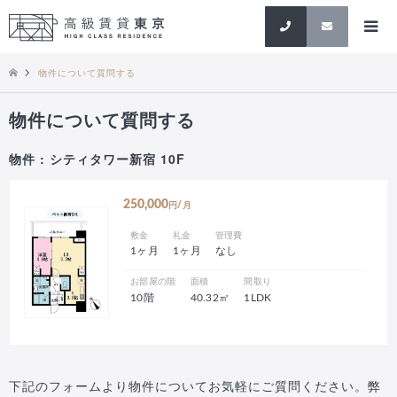
検索
物件について質問する
物件について質問する
物件 : シティタワー新宿 10F
250,000
円/月
敷金
礼金
管理費
1ヶ月
1ヶ月
なし
お部屋の階
面積
間取り
10階
40.32㎡
1LDK
下記のフォームより物件についてお気軽にご質問ください。弊