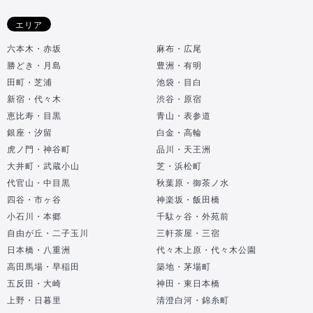
エリア
六本木・赤坂
麻布・広尾
勝どき・月島
豊洲・有明
田町・芝浦
池袋・目白
新宿・代々木
渋谷・原宿
恵比寿・目黒
青山・表参道
銀座・汐留
白金・高輪
虎ノ門・神谷町
品川・天王洲
大井町・武蔵小山
芝・浜松町
代官山・中目黒
秋葉原・御茶ノ水
四谷・市ヶ谷
神楽坂・飯田橋
小石川・本郷
千駄ヶ谷・外苑前
自由が丘・二子玉川
三軒茶屋・三宿
日本橋・八重洲
代々木上原・代々木公園
高田馬場・早稲田
築地・茅場町
五反田・大崎
神田・東日本橋
上野・日暮里
清澄白河・錦糸町