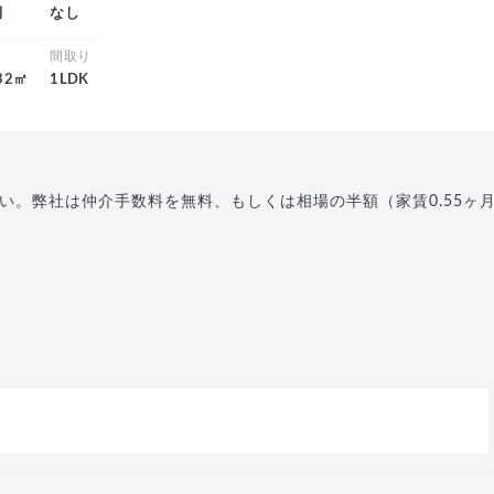
月
なし
積
間取り
.32㎡
1LDK
い。弊社は仲介手数料を無料、もしくは相場の半額（家賃0.55ヶ