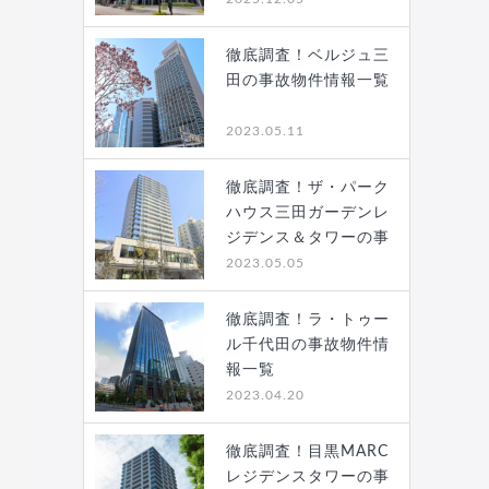
徹底調査！ベルジュ三
田の事故物件情報一覧
2023.05.11
徹底調査！ザ・パーク
ハウス三田ガーデンレ
ジデンス＆タワーの事
故…
2023.05.05
徹底調査！ラ・トゥー
ル千代田の事故物件情
報一覧
2023.04.20
徹底調査！目黒MARC
レジデンスタワーの事