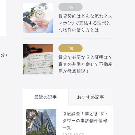
2位
賃貸契約はどんな流れ？ス
マホ1つで完結する理想的
な物件の借り方とは
3位
月分）
賃貸で必要な収入証明は？
審査の基準と併せて不動産
屋が徹底解説！
最近の記事
おすすめ記事
徹底調査！勝どき ザ・
タワーの事故物件情報
一覧
2025.12.05