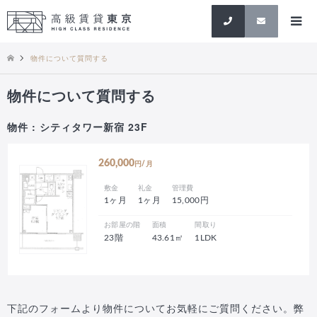
検索
物件について質問する
物件について質問する
物件 : シティタワー新宿 23F
260,000
円/月
敷金
礼金
管理費
1ヶ月
1ヶ月
15,000円
お部屋の階
面積
間取り
23階
43.61㎡
1LDK
下記のフォームより物件についてお気軽にご質問ください。弊