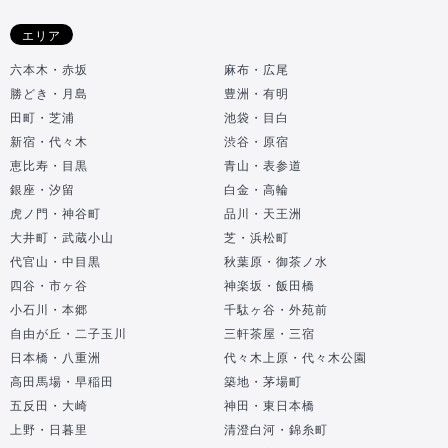
エリア
六本木・赤坂
麻布・広尾
勝どき・月島
豊洲・有明
田町・芝浦
池袋・目白
新宿・代々木
渋谷・原宿
恵比寿・目黒
青山・表参道
銀座・汐留
白金・高輪
虎ノ門・神谷町
品川・天王洲
大井町・武蔵小山
芝・浜松町
代官山・中目黒
秋葉原・御茶ノ水
四谷・市ヶ谷
神楽坂・飯田橋
小石川・本郷
千駄ヶ谷・外苑前
自由が丘・二子玉川
三軒茶屋・三宿
日本橋・八重洲
代々木上原・代々木公園
高田馬場・早稲田
築地・茅場町
五反田・大崎
神田・東日本橋
上野・日暮里
清澄白河・錦糸町