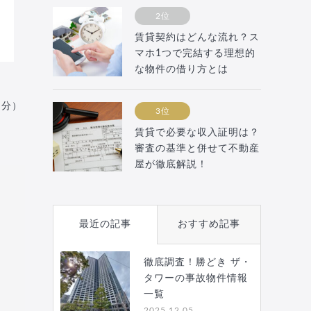
2位
賃貸契約はどんな流れ？ス
マホ1つで完結する理想的
な物件の借り方とは
月分）
3位
賃貸で必要な収入証明は？
審査の基準と併せて不動産
屋が徹底解説！
最近の記事
おすすめ記事
徹底調査！勝どき ザ・
タワーの事故物件情報
一覧
2025.12.05