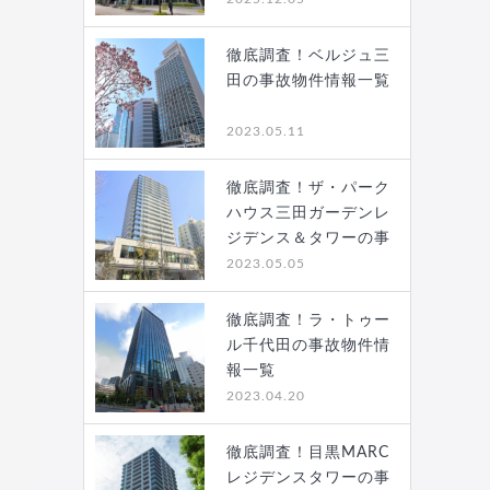
徹底調査！ベルジュ三
田の事故物件情報一覧
2023.05.11
徹底調査！ザ・パーク
ハウス三田ガーデンレ
ジデンス＆タワーの事
故…
2023.05.05
徹底調査！ラ・トゥー
ル千代田の事故物件情
報一覧
2023.04.20
徹底調査！目黒MARC
レジデンスタワーの事