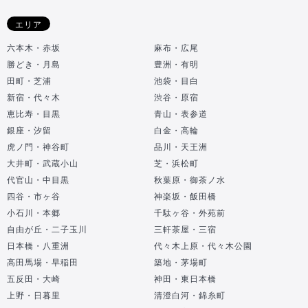
エリア
六本木・赤坂
麻布・広尾
勝どき・月島
豊洲・有明
田町・芝浦
池袋・目白
新宿・代々木
渋谷・原宿
恵比寿・目黒
青山・表参道
銀座・汐留
白金・高輪
虎ノ門・神谷町
品川・天王洲
大井町・武蔵小山
芝・浜松町
代官山・中目黒
秋葉原・御茶ノ水
四谷・市ヶ谷
神楽坂・飯田橋
小石川・本郷
千駄ヶ谷・外苑前
自由が丘・二子玉川
三軒茶屋・三宿
日本橋・八重洲
代々木上原・代々木公園
高田馬場・早稲田
築地・茅場町
五反田・大崎
神田・東日本橋
上野・日暮里
清澄白河・錦糸町