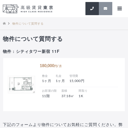
検索
物件について質問する
物件について質問する
物件 : シティタワー新宿 11F
180,000
円/月
敷金
礼金
管理費
1ヶ月
1ヶ月
15,000円
お部屋の階
面積
間取り
11階
37.18㎡
1K
下記のフォームより物件についてお気軽にご質問ください。弊