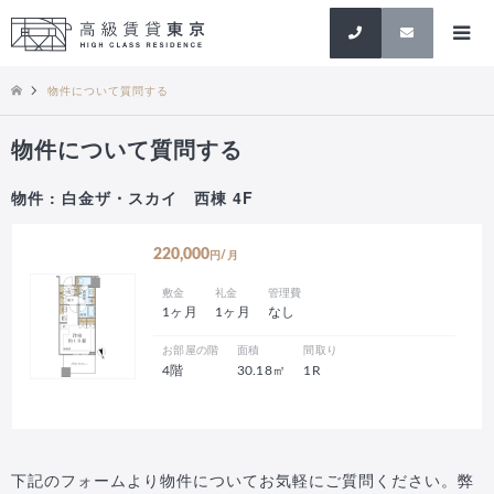
検索
物件について質問する
物件について質問する
物件 : 白金ザ・スカイ 西棟 4F
220,000
円/月
敷金
礼金
管理費
1ヶ月
1ヶ月
なし
お部屋の階
面積
間取り
4階
30.18㎡
1R
下記のフォームより物件についてお気軽にご質問ください。弊