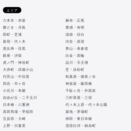
エリア
六本木・赤坂
麻布・広尾
勝どき・月島
豊洲・有明
田町・芝浦
池袋・目白
新宿・代々木
渋谷・原宿
恵比寿・目黒
青山・表参道
銀座・汐留
白金・高輪
虎ノ門・神谷町
品川・天王洲
大井町・武蔵小山
芝・浜松町
代官山・中目黒
秋葉原・御茶ノ水
四谷・市ヶ谷
神楽坂・飯田橋
小石川・本郷
千駄ヶ谷・外苑前
自由が丘・二子玉川
三軒茶屋・三宿
日本橋・八重洲
代々木上原・代々木公園
高田馬場・早稲田
築地・茅場町
五反田・大崎
神田・東日本橋
上野・日暮里
清澄白河・錦糸町