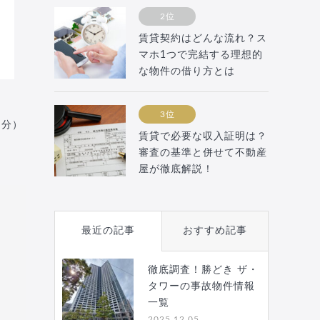
2位
賃貸契約はどんな流れ？ス
マホ1つで完結する理想的
な物件の借り方とは
3位
月分）
賃貸で必要な収入証明は？
審査の基準と併せて不動産
屋が徹底解説！
最近の記事
おすすめ記事
徹底調査！勝どき ザ・
タワーの事故物件情報
一覧
2025.12.05