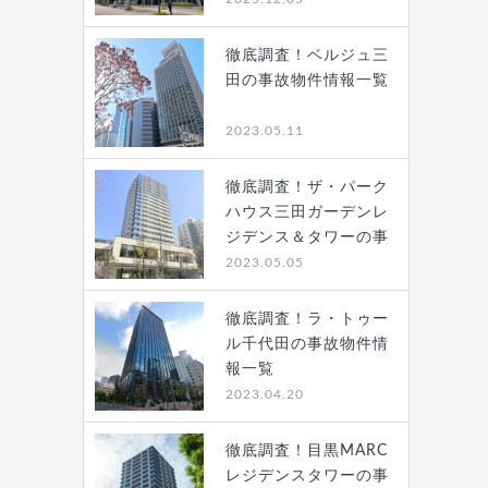
徹底調査！ベルジュ三
田の事故物件情報一覧
2023.05.11
徹底調査！ザ・パーク
ハウス三田ガーデンレ
ジデンス＆タワーの事
故…
2023.05.05
徹底調査！ラ・トゥー
ル千代田の事故物件情
報一覧
2023.04.20
徹底調査！目黒MARC
レジデンスタワーの事