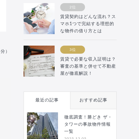
2位
賃貸契約はどんな流れ？ス
マホ1つで完結する理想的
な物件の借り方とは
3位
月分）
賃貸で必要な収入証明は？
審査の基準と併せて不動産
屋が徹底解説！
最近の記事
おすすめ記事
徹底調査！勝どき ザ・
タワーの事故物件情報
一覧
2025.12.05