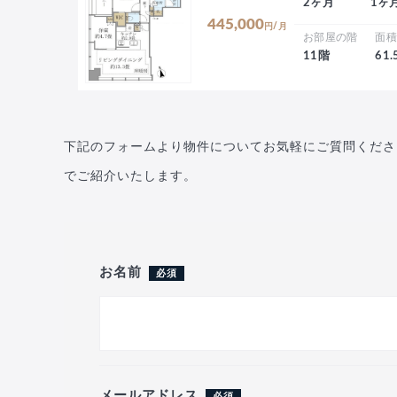
2ヶ月
1ヶ
445,000
円/月
お部屋の階
面
11階
61
下記のフォームより物件についてお気軽にご質問くださ
でご紹介いたします。
お名前
必須
メールアドレス
必須