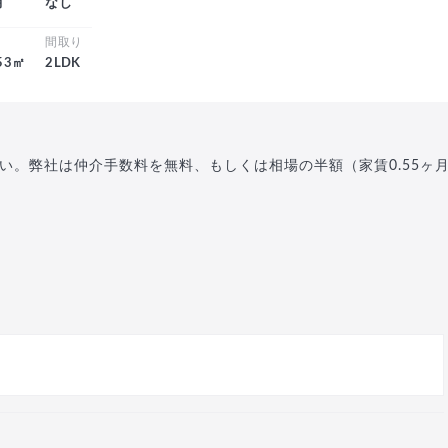
月
なし
積
間取り
.53㎡
2LDK
い。弊社は仲介手数料を無料、もしくは相場の半額（家賃0.55ヶ