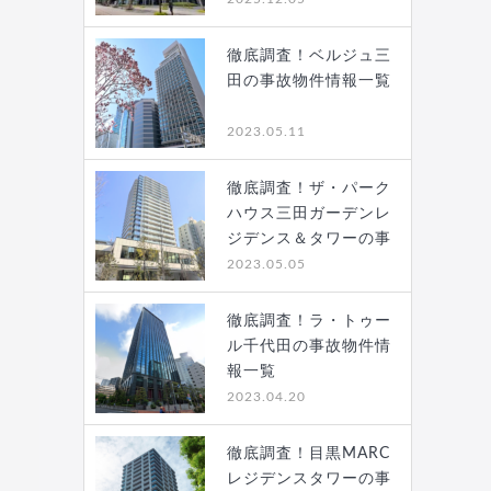
徹底調査！ベルジュ三
田の事故物件情報一覧
2023.05.11
徹底調査！ザ・パーク
ハウス三田ガーデンレ
ジデンス＆タワーの事
故…
2023.05.05
徹底調査！ラ・トゥー
ル千代田の事故物件情
報一覧
2023.04.20
徹底調査！目黒MARC
レジデンスタワーの事