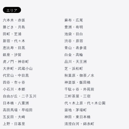
エリア
六本木・赤坂
麻布・広尾
勝どき・月島
豊洲・有明
田町・芝浦
池袋・目白
新宿・代々木
渋谷・原宿
恵比寿・目黒
青山・表参道
銀座・汐留
白金・高輪
虎ノ門・神谷町
品川・天王洲
大井町・武蔵小山
芝・浜松町
代官山・中目黒
秋葉原・御茶ノ水
四谷・市ヶ谷
神楽坂・飯田橋
小石川・本郷
千駄ヶ谷・外苑前
自由が丘・二子玉川
三軒茶屋・三宿
日本橋・八重洲
代々木上原・代々木公園
高田馬場・早稲田
築地・茅場町
五反田・大崎
神田・東日本橋
上野・日暮里
清澄白河・錦糸町