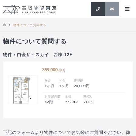
検索
物件について質問する
物件について質問する
物件 : 白金ザ・スカイ 西棟 12F
359,000
円/月
敷金
礼金
管理費
1ヶ月
1ヶ月
20,000円
お部屋の階
面積
間取り
12階
55.88㎡
2LDK
下記のフォームより物件についてお気軽にご質問ください。弊