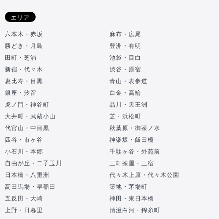
エリア
六本木・赤坂
麻布・広尾
勝どき・月島
豊洲・有明
田町・芝浦
池袋・目白
新宿・代々木
渋谷・原宿
恵比寿・目黒
青山・表参道
銀座・汐留
白金・高輪
虎ノ門・神谷町
品川・天王洲
大井町・武蔵小山
芝・浜松町
代官山・中目黒
秋葉原・御茶ノ水
四谷・市ヶ谷
神楽坂・飯田橋
小石川・本郷
千駄ヶ谷・外苑前
自由が丘・二子玉川
三軒茶屋・三宿
日本橋・八重洲
代々木上原・代々木公園
高田馬場・早稲田
築地・茅場町
五反田・大崎
神田・東日本橋
上野・日暮里
清澄白河・錦糸町