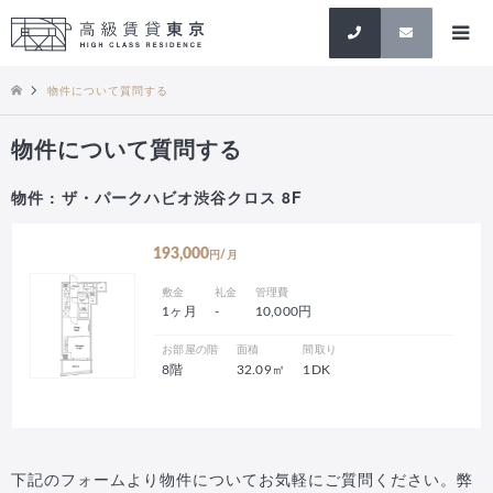
検索
物件について質問する
物件について質問する
物件 : ザ・パークハビオ渋谷クロス 8F
193,000
円/月
敷金
礼金
管理費
1ヶ月
-
10,000円
お部屋の階
面積
間取り
8階
32.09㎡
1DK
下記のフォームより物件についてお気軽にご質問ください。弊