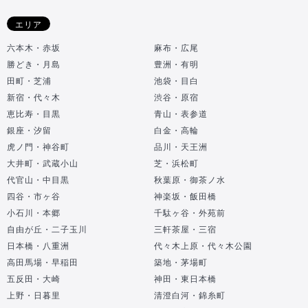
エリア
六本木・赤坂
麻布・広尾
勝どき・月島
豊洲・有明
田町・芝浦
池袋・目白
新宿・代々木
渋谷・原宿
恵比寿・目黒
青山・表参道
銀座・汐留
白金・高輪
虎ノ門・神谷町
品川・天王洲
大井町・武蔵小山
芝・浜松町
代官山・中目黒
秋葉原・御茶ノ水
四谷・市ヶ谷
神楽坂・飯田橋
小石川・本郷
千駄ヶ谷・外苑前
自由が丘・二子玉川
三軒茶屋・三宿
日本橋・八重洲
代々木上原・代々木公園
高田馬場・早稲田
築地・茅場町
五反田・大崎
神田・東日本橋
上野・日暮里
清澄白河・錦糸町