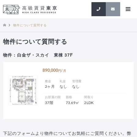
検索
物件について質問する
物件について質問する
物件 : 白金ザ・スカイ 東棟 37F
890,000
円/月
敷金
礼金
管理費
2ヶ月
なし
なし
お部屋の階
面積
間取り
37階
73.69㎡
2LDK
下記のフォームより物件についてお気軽にご質問ください。弊