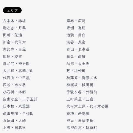
エリア
六本木・赤坂
麻布・広尾
勝どき・月島
豊洲・有明
田町・芝浦
池袋・目白
新宿・代々木
渋谷・原宿
恵比寿・目黒
青山・表参道
銀座・汐留
白金・高輪
虎ノ門・神谷町
品川・天王洲
大井町・武蔵小山
芝・浜松町
代官山・中目黒
秋葉原・御茶ノ水
四谷・市ヶ谷
神楽坂・飯田橋
小石川・本郷
千駄ヶ谷・外苑前
自由が丘・二子玉川
三軒茶屋・三宿
日本橋・八重洲
代々木上原・代々木公園
高田馬場・早稲田
築地・茅場町
五反田・大崎
神田・東日本橋
上野・日暮里
清澄白河・錦糸町