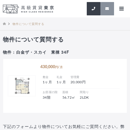
検索
物件について質問する
物件について質問する
物件 : 白金ザ・スカイ 東棟 34F
430,000
円/月
敷金
礼金
管理費
1ヶ月
1ヶ月
20,000円
お部屋の階
面積
間取り
34階
56.72㎡
2LDK
下記のフォームより物件についてお気軽にご質問ください。弊