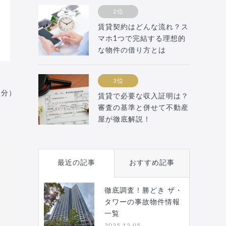
2位
賃貸契約はどんな流れ？ス
マホ1つで完結する理想的
な物件の借り方とは
3位
月分）
賃貸で必要な収入証明は？
審査の基準と併せて不動産
屋が徹底解説！
最近の記事
おすすめ記事
徹底調査！勝どき ザ・
タワーの事故物件情報
一覧
2025.12.05