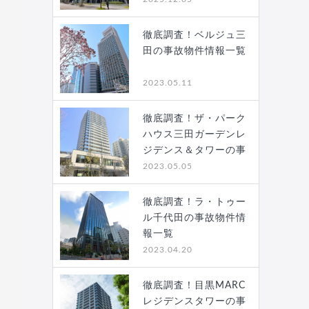
徹底調査！ベルジュ三
田の事故物件情報一覧
2023.05.11
徹底調査！ザ・パーク
ハウス三田ガーデンレ
ジデンス＆タワーの事
故…
2023.05.05
徹底調査！ラ・トゥー
ル千代田の事故物件情
報一覧
2023.04.20
徹底調査！目黒MARC
レジデンスタワーの事