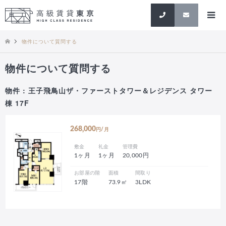
検索
物件について質問する
物件について質問する
物件 : 王子飛鳥山ザ・ファーストタワー＆レジデンス タワー
棟 17F
268,000
円/月
敷金
礼金
管理費
1ヶ月
1ヶ月
20,000円
お部屋の階
面積
間取り
17階
73.9㎡
3LDK