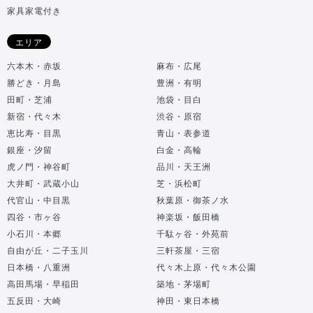
家具家電付き
エリア
六本木・赤坂
麻布・広尾
勝どき・月島
豊洲・有明
田町・芝浦
池袋・目白
新宿・代々木
渋谷・原宿
恵比寿・目黒
青山・表参道
銀座・汐留
白金・高輪
虎ノ門・神谷町
品川・天王洲
大井町・武蔵小山
芝・浜松町
代官山・中目黒
秋葉原・御茶ノ水
四谷・市ヶ谷
神楽坂・飯田橋
小石川・本郷
千駄ヶ谷・外苑前
自由が丘・二子玉川
三軒茶屋・三宿
日本橋・八重洲
代々木上原・代々木公園
高田馬場・早稲田
築地・茅場町
五反田・大崎
神田・東日本橋