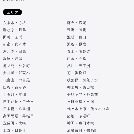
エリア
六本木・赤坂
麻布・広尾
勝どき・月島
豊洲・有明
田町・芝浦
池袋・目白
新宿・代々木
渋谷・原宿
恵比寿・目黒
青山・表参道
銀座・汐留
白金・高輪
虎ノ門・神谷町
品川・天王洲
大井町・武蔵小山
芝・浜松町
代官山・中目黒
秋葉原・御茶ノ水
四谷・市ヶ谷
神楽坂・飯田橋
小石川・本郷
千駄ヶ谷・外苑前
自由が丘・二子玉川
三軒茶屋・三宿
日本橋・八重洲
代々木上原・代々木公園
高田馬場・早稲田
築地・茅場町
五反田・大崎
神田・東日本橋
上野・日暮里
清澄白河・錦糸町