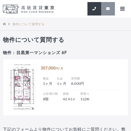
検索
物件について質問する
物件について質問する
物件 : 目黒第一マンションズ 8F
307,000
円/月
敷金
礼金
管理費
1ヶ月
1ヶ月
8,000円
お部屋の階
面積
間取り
8階
42.41㎡
1LDK
下記のフォームより物件についてお気軽にご質問ください。弊