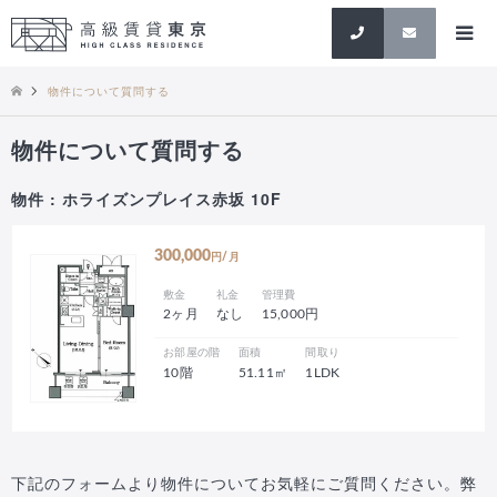
検索
物件について質問する
物件について質問する
物件 : ホライズンプレイス赤坂 10F
300,000
円/月
敷金
礼金
管理費
2ヶ月
なし
15,000円
お部屋の階
面積
間取り
10階
51.11㎡
1LDK
下記のフォームより物件についてお気軽にご質問ください。弊