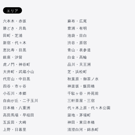
エリア
六本木・赤坂
麻布・広尾
勝どき・月島
豊洲・有明
田町・芝浦
池袋・目白
新宿・代々木
渋谷・原宿
恵比寿・目黒
青山・表参道
銀座・汐留
白金・高輪
虎ノ門・神谷町
品川・天王洲
大井町・武蔵小山
芝・浜松町
代官山・中目黒
秋葉原・御茶ノ水
四谷・市ヶ谷
神楽坂・飯田橋
小石川・本郷
千駄ヶ谷・外苑前
自由が丘・二子玉川
三軒茶屋・三宿
日本橋・八重洲
代々木上原・代々木公園
高田馬場・早稲田
築地・茅場町
五反田・大崎
神田・東日本橋
上野・日暮里
清澄白河・錦糸町