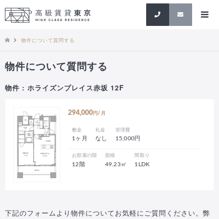
検索
物件について質問する
物件について質問する
物件 : ホライズンプレイス赤坂 12F
294,000
円/月
敷金
礼金
管理費
1ヶ月
なし
15,000円
お部屋の階
面積
間取り
12階
49.23㎡
1LDK
下記のフォームより物件についてお気軽にご質問ください。弊