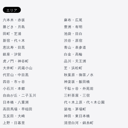
エリア
六本木・赤坂
麻布・広尾
勝どき・月島
豊洲・有明
田町・芝浦
池袋・目白
新宿・代々木
渋谷・原宿
恵比寿・目黒
青山・表参道
銀座・汐留
白金・高輪
虎ノ門・神谷町
品川・天王洲
大井町・武蔵小山
芝・浜松町
代官山・中目黒
秋葉原・御茶ノ水
四谷・市ヶ谷
神楽坂・飯田橋
小石川・本郷
千駄ヶ谷・外苑前
自由が丘・二子玉川
三軒茶屋・三宿
日本橋・八重洲
代々木上原・代々木公園
高田馬場・早稲田
築地・茅場町
五反田・大崎
神田・東日本橋
上野・日暮里
清澄白河・錦糸町